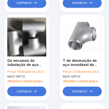
contacto
contacto
Os encaixes de
T de diminuição de
tubulação de aço
aço inoxidável de
inoxidável do Ansi
Astm A182 para o
Preço:
10-50 pieces US $18.6 / Piece;>50 pieces US $ 15.4/ Piece
Preço:
10-50 pieces US $18.6 / Piece;>50 pieces US $ 15.4/ Piece
A182, galvanizados
produto químico do
MOQ:
10PCS
MOQ:
10PCS
reduzindo o T API
petróleo
CCS certificaram
obtenha o ultimo preço
obtenha o ultimo preço
contacto
contacto