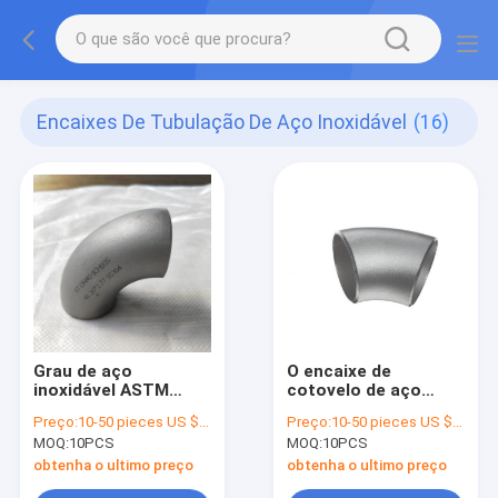
Encaixes De Tubulação De Aço Inoxidável
(16)
Grau de aço
O encaixe de
inoxidável ASTM
cotovelo de aço
WP304 do cotovelo
inoxidável da
Preço:
10-50 pieces US $18.6 / Piece;>50 pieces US $ 15.4/ Piece
Preço:
10-50 pieces US $18.6 / Piece;>50 pieces US $ 15.4/ Piece
90 dos encaixes de
tubulação de Ss304
MOQ:
10PCS
MOQ:
10PCS
tubulação Sch80
Ss304l um ISO de 45
graus certificou
obtenha o ultimo preço
obtenha o ultimo preço