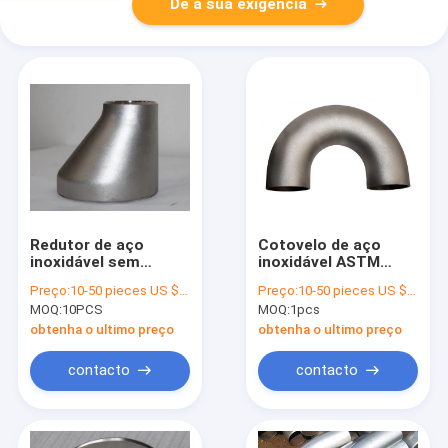
Dê a sua exigência
Redutor de aço
Cotovelo de aço
inoxidável sem
inoxidável ASTM
emenda dos
A403 WP316 WP316L
Preço:
10-50 pieces US $18.6 / Piece;>50 pieces US $ 15.4/ Piece
Preço:
10-50 pieces US $18.6 / Piece;>50 pieces US $ 15.4/ Piece
encaixes de
da tubulação de 180
MOQ:
10PCS
MOQ:
1pcs
tubulação ANSI B16.9
graus
de 1/2 polegadas
obtenha o ultimo preço
obtenha o ultimo preço
contacto
contacto