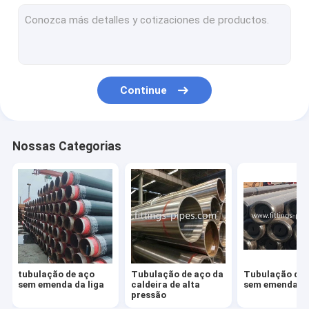
Cotovelo da tubulação de aço
Encaixes do T da tubulação de aço
Redutor da tubulação de aço
Continue
Carretéis pré-fabricados da tubulação
Tampão de extremidade da tubulação de aço
Nossas Categorias
Flanges de alta pressão da tubulação
Encaixes de tubulação de aço forjados
Curvatura de tubulação de aço
encaixes de tubulação de aço inoxidável
tubulação de aço
Tubulação de aço da
Tubulação de 
Flanges de aço inoxidável
sem emenda da liga
caldeira de alta
sem emenda
pressão