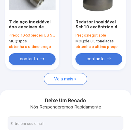
Excursão da fábrica
Controle da qualidade
T de aço inoxidável
Redutor inoxidável
dos encaixes de
Sch10 excêntrico do
Contacte-nos
tubulação do Ansi
tubo de Wp304l
Preço:
10-50 pieces US $86 / Piece;>50 pieces US $ 74/ Piece
Preço:
negotiable
B16.11 que limpa
MOQ:
1pcs
MOQ:
de 0.5 toneladas
com jato de areia o
Peça umas citações
OEM de superfície
obtenha o ultimo preço
obtenha o ultimo preço
VR
contacto
contacto
Veja mais
tubulação de aço sem emenda da liga
Tubulação de aço da caldeira de alta pressão
Deixe Um Recado
Nós Responderemos Rapidamente
Tubulação de aço sem emenda
Encaixes do aço de liga