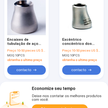
Encaixes de
Excêntrico
tubulação de aço
concêntrico dos
inoxidável de 44
encaixes de aço
Preço:
10-50 pieces US $18.6 / Piece;>50 pieces US $ 15.4/ Piece
Preço:
10-50 pieces US $18.6 / Piece;>50 pieces US $ 15.4/ Piece
polegadas, padrão
inoxidável sem
MOQ:
10PCS
MOQ:
10PCS
concêntrico de Astm
emenda do redutor
B16.9 do redutor da
da tubulação
obtenha o ultimo preço
obtenha o ultimo preço
tubulação
contacto
contacto
Economize seu tempo
Deixe-nos contatar os melhores produtos
com você.