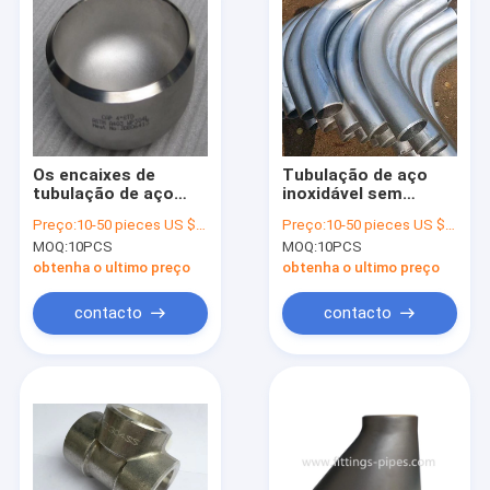
Os encaixes de
Tubulação de aço
tubulação de aço
inoxidável sem
inoxidável de Asme
emenda da curvatura
Preço:
10-50 pieces US $18.6 / Piece;>50 pieces US $ 15.4/ Piece
Preço:
10-50 pieces US $18.6 / Piece;>50 pieces US $ 15.4/ Piece
B16.9 tampam 24
45 graus 60 graus 90
MOQ:
10PCS
MOQ:
10PCS
polegadas Buttweld
graus
obtenha o ultimo preço
obtenha o ultimo preço
contacto
contacto
Casa
Produtos
Sobre nós