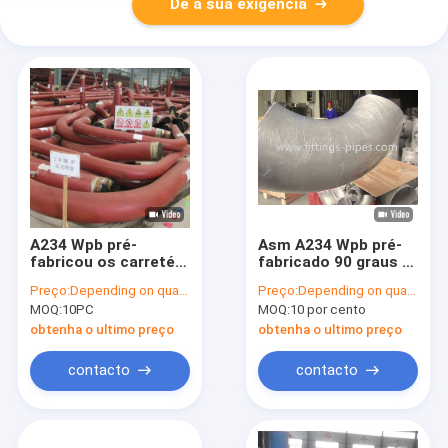
Dê a sua exigência
A234 Wpb pré-
Asm A234 Wpb pré-
fabricou os carretéis
fabricado 90 graus Lr
da tubulação, OEM da
Cotovelo 711 ×32,27
Preço:
Depending on quantity
Preço:
Depending on quantity
solda de extremidade
mm Soldadura de
MOQ:
10PC
MOQ:
10 por cento
do cotovelo da LR de
traseira
90 graus
obtenha o ultimo preço
obtenha o ultimo preço
contacto
contacto