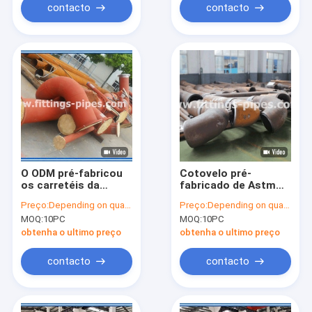
contacto
contacto
O ODM pré-fabricou
Cotovelo pré-
os carretéis da
fabricado de Astm
tubulação, SS
A234 Wpb, 90 solda
Preço:
Depending on quantity
Preço:
Depending on quantity
conduz a fabricação
de extremidade do
MOQ:
10PC
MOQ:
10PC
para a construção do
cotovelo 610
poder
×41.28mm da LR do
obtenha o ultimo preço
obtenha o ultimo preço
grau
contacto
contacto