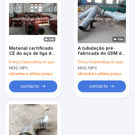
Material certificado
A tubulação pré-
CE do aço de liga da
fabricada do ODM do
fabricação do
OEM enrola o
Preço:
Depending on quantity
Preço:
Depending on quantity
carretel da tubulação
material do aço de
MOQ:
10PC
MOQ:
10PC
do API
liga do Dn 800mm
obtenha o ultimo preço
obtenha o ultimo preço
contacto
contacto
Casa
Produtos
Sobre nós