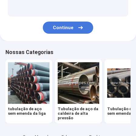
Cotovelo da tubulação de aço
Encaixes do T da tubulação de aço
Continue
Redutor da tubulação de aço
Carretéis pré-fabricados da tubulação
Nossas Categorias
Tampão de extremidade da tubulação de aço
Flanges de alta pressão da tubulação
Encaixes de tubulação de aço forjados
Curvatura de tubulação de aço
tubulação de aço
Tubulação de aço da
Tubulação de 
encaixes de tubulação de aço inoxidável
sem emenda da liga
caldeira de alta
sem emenda
pressão
Flanges de aço inoxidável