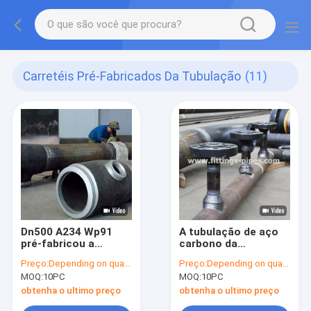
Carretéis Pré-Fabricados Da Tubulação
(11)
Dn500 A234 Wp91
A tubulação de aço
pré-fabricou a
carbono da
tubulação enrola a
certificação de ASME
Preço:
Depending on quantity
Preço:
Depending on quantity
certificação do CE de
pré-fabricou para a
MOQ:
10PC
MOQ:
10PC
ASME API
planta de gás
obtenha o ultimo preço
obtenha o ultimo preço