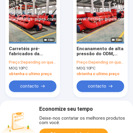
Carretéis pré-
Encanamento de alta
fabricados da
pressão do ODM,
tubulação do Dn
encanamento dn400
Preço:
Depending on quantity
Preço:
Depending on quantity
800mm, fabricação
A234 Wp22 Wp91
MOQ:
10PC
MOQ:
10PC
de aço inoxidável do
Wp92 do central
tubo para o petróleo
elétrica
obtenha o ultimo preço
obtenha o ultimo preço
contacto
contacto
Economize seu tempo
Deixe-nos contatar os melhores produtos
com você.