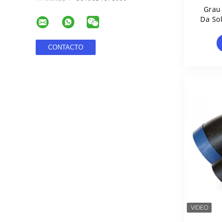
Grau
Da So
90 Do