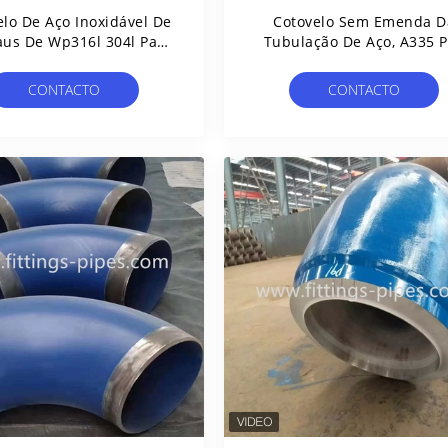
elo De Aço Inoxidável De
Cotovelo Sem Emenda D
aus De Wp316l 304l Para
Tubulação De Aço, A335 
 Encanamento Pcoc
P22 Sch5s Cotovelo Da LR
Certficate
90 Graus
CONTACTO
CONTACTO