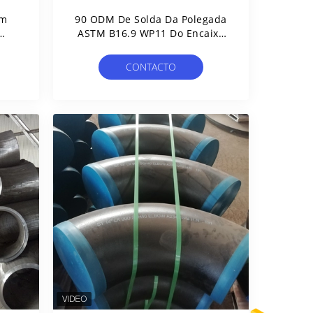
em
90 ODM De Solda Da Polegada
ASTM B16.9 WP11 Do Encaixe
UV
De Cotovelo 14 Do Grau
CONTACTO