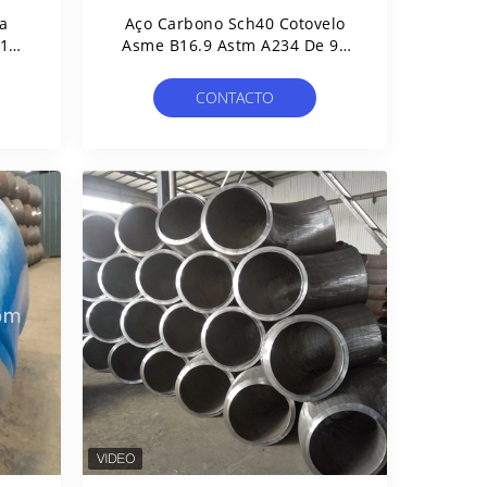
a
Aço Carbono Sch40 Cotovelo
P11
Asme B16.9 Astm A234 De 90
 De
Graus Para O Encanamento
CONTACTO