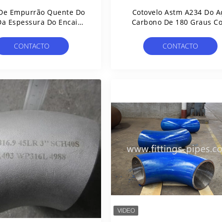
e Empurrão Quente Do
Cotovelo Astm A234 Do A
a Espessura Do Encaixe
Carbono De 180 Graus C
e Cotovelo Dn200 Da
Processo De Espremedura
bulação De Aço Sch40
Dobra
CONTACTO
CONTACTO