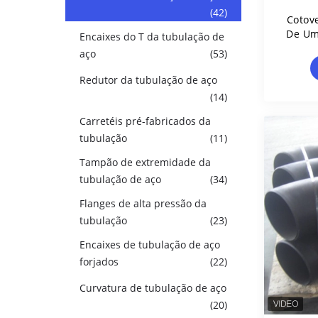
(42)
Cotov
De Um
Encaixes do T da tubulação de
A 
aço
(53)
Redutor da tubulação de aço
(14)
Carretéis pré-fabricados da
tubulação
(11)
Tampão de extremidade da
tubulação de aço
(34)
Flanges de alta pressão da
tubulação
(23)
Encaixes de tubulação de aço
forjados
(22)
Curvatura de tubulação de aço
(20)