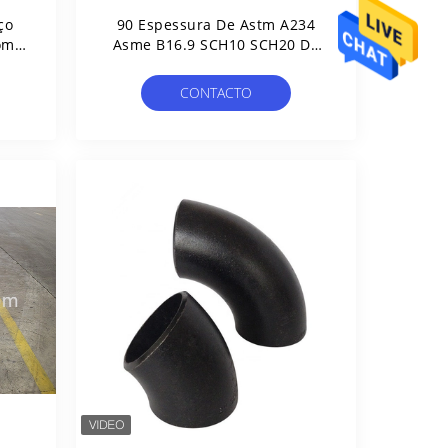
ço
90 Espessura De Astm A234
om
Asme B16.9 SCH10 SCH20 Do
 De
Cotovelo Da Tubulação De Aço
Do Grau
CONTACTO