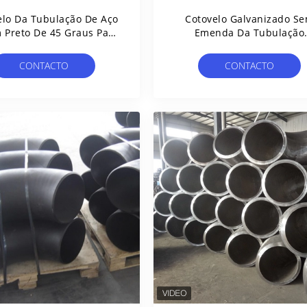
elo Da Tubulação De Aço
Cotovelo Galvanizado S
 Preto De 45 Graus Para
Emenda Da Tubulação
Certificação Do CE Do
Certificação De Um ISO T
Encanamento
De 45 Graus
CONTACTO
CONTACTO