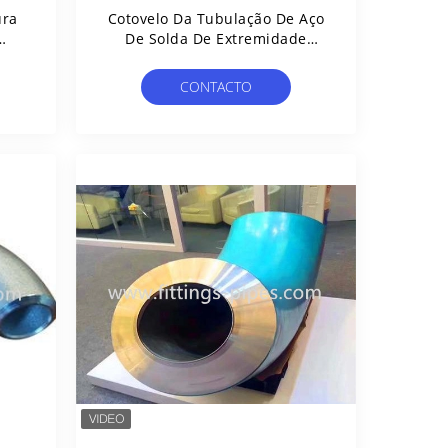
ura
Cotovelo Da Tubulação De Aço
De Solda De Extremidade
 40
Sch40 Ansi B16.9 De 90 Graus
Para O Sistema De Óleo
CONTACTO