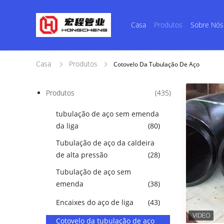
Casa
Produtos
Sobre Nós
Casa
Produtos
Cotovelo Da Tubulação De Aço
Produtos
(435)
tubulação de aço sem emenda
da liga
(80)
Tubulação de aço da caldeira
de alta pressão
(28)
Tubulação de aço sem
emenda
(38)
Encaixes do aço de liga
(43)
Cotovelo da tubulação de aço