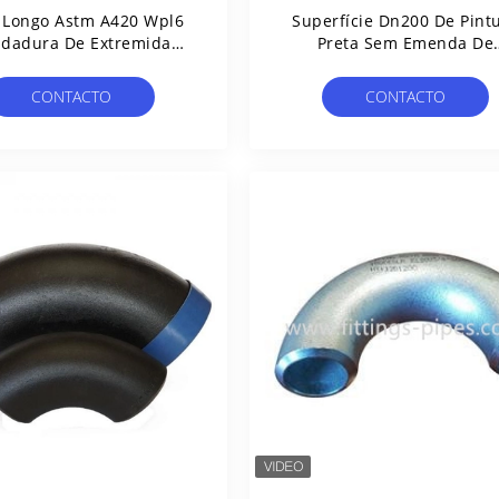
 Longo Astm A420 Wpl6
Superfície Dn200 De Pint
ldadura De Extremidade
Preta Sem Emenda De
 Cotovelo Da Tubulação
Empurrão Quente De Sch
De Aço Do Raio
Do Cotovelo
CONTACTO
CONTACTO