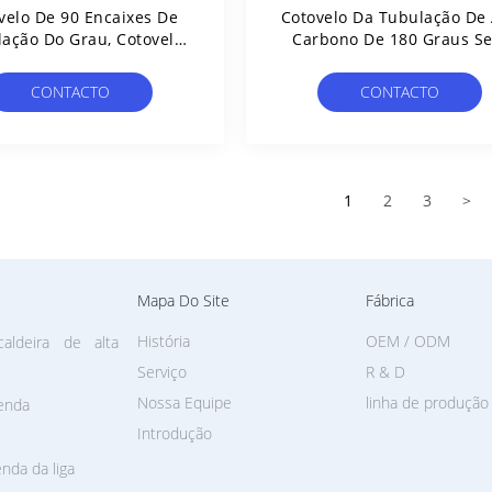
velo De 90 Encaixes De
Cotovelo Da Tubulação De
ação Do Grau, Cotovelo
Carbono De 180 Graus S
o De Liga De Wp12 Wp22
Emenda Com Processo
Wp91
Fazendo À Máquina De
CONTACTO
CONTACTO
Forjadura
1
2
3
>
Mapa Do Site
Fábrica
História
OEM / ODM
aldeira de alta
Serviço
R & D
Nossa Equipe
linha de produção
enda
Introdução
nda da liga