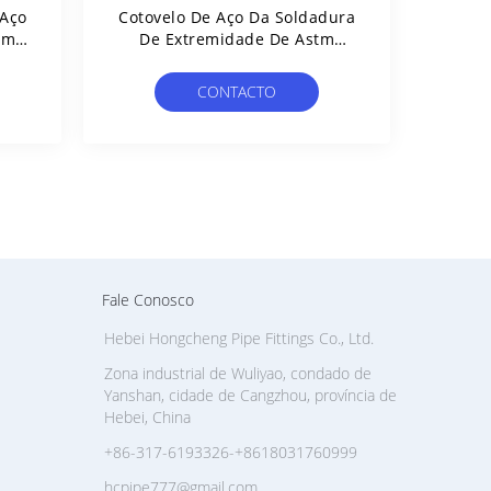
 Aço
Cotovelo De Aço Da Soldadura
em
De Extremidade De Astm
A234, SCH10 Cotovelo Da
Tubulação De 180 Graus
CONTACTO
Fale Conosco
Hebei Hongcheng Pipe Fittings Co., Ltd.
Zona industrial de Wuliyao, condado de
Yanshan, cidade de Cangzhou, província de
Hebei, China
+86-317-6193326-+8618031760999
hcpipe777@gmail.com