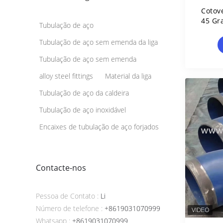
Cotov
45 Gr
Tubulação de aço
O
Tubulação de aço sem emenda da liga
Tubulação de aço sem emenda
alloy steel fittings
Material da liga
Tubulação de aço da caldeira
Tubulação de aço inoxidável
Encaixes de tubulação de aço forjados
Contacte-nos
Pessoa de Contato :
Li
Número de telefone :
+8619031070999
Whatsapp :
+8619031070999