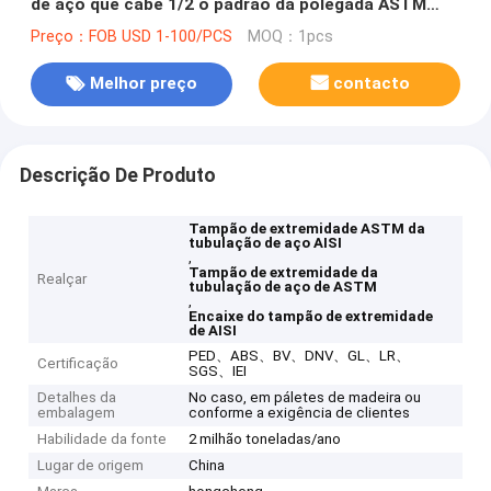
de aço que cabe 1/2 o padrão da polegada ASTM
AISI
Preço：FOB USD 1-100/PCS
MOQ：1pcs
Melhor preço
contacto
Descrição De Produto
Tampão de extremidade ASTM da
tubulação de aço AISI
,
Tampão de extremidade da
Realçar
tubulação de aço de ASTM
,
Encaixe do tampão de extremidade
de AISI
PED、ABS、BV、DNV、GL、LR、
Certificação
SGS、IEI
Detalhes da
No caso, em páletes de madeira ou
embalagem
conforme a exigência de clientes
Habilidade da fonte
2 milhão toneladas/ano
Lugar de origem
China