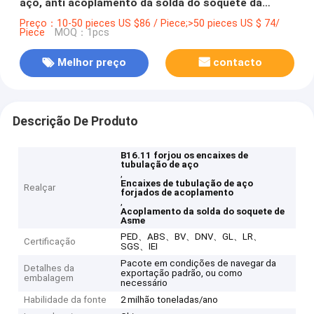
aço, anti acoplamento da solda do soquete da
oxidação
Preço：10-50 pieces US $86 / Piece;>50 pieces US $ 74/
Piece
MOQ：1pcs
Melhor preço
contacto
Descrição De Produto
B16.11 forjou os encaixes de
tubulação de aço
,
Encaixes de tubulação de aço
Realçar
forjados de acoplamento
,
Acoplamento da solda do soquete de
Asme
PED、ABS、BV、DNV、GL、LR、
Certificação
SGS、IEI
Pacote em condições de navegar da
Detalhes da
exportação padrão, ou como
embalagem
necessário
Habilidade da fonte
2 milhão toneladas/ano