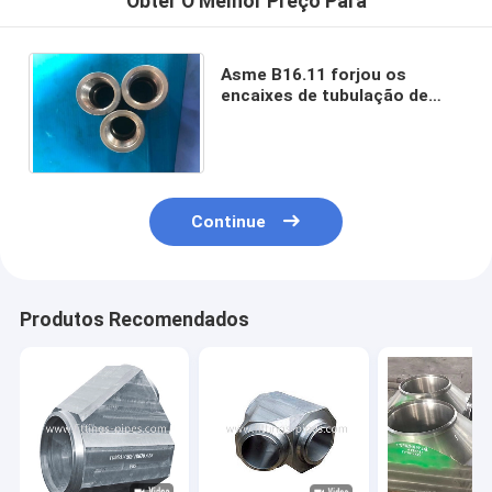
Obter O Melhor Preço Para
Asme B16.11 forjou os
encaixes de tubulação de
aço, anti acoplamento da
solda do soquete da
oxidação
Continue
Produtos Recomendados