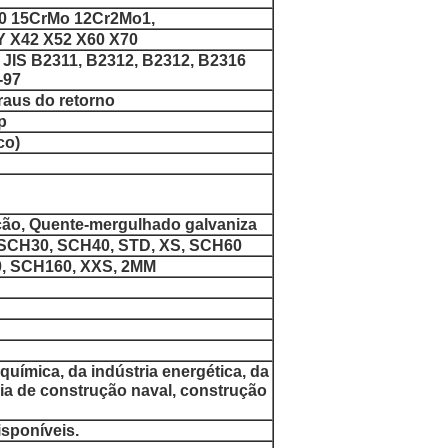
0 15CrMo 12Cr2Mo1,
 X42 X52 X60 X70
 JIS B2311, B2312, B2312, B2316
-97
graus do retorno
p
co)
dação, Quente-mergulhado galvaniza
SCH30, SCH40, STD, XS, SCH60
, SCH160, XXS, 2MM
oquímica, da indústria energética, da
ria de construção naval, construção
isponíveis.