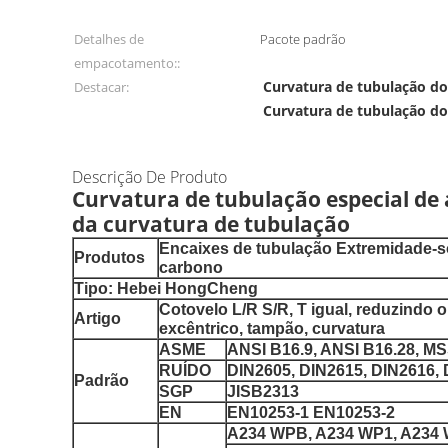
Detalhes de
Pacote padrão
empacotamento::
Curvatura de tubulação d
Destacar:
Curvatura de tubulação d
Descrição De Produto
Curvatura de tubulação especial d
da curvatura de tubulação
Encaixes de tubulação Extremidade-
Produtos
carbono
Tipo: Hebei HongCheng
Cotovelo L/R S/R, T igual, reduzindo o
Artigo
excêntrico, tampão, curvatura
ASME
ANSI B16.9, ANSI B16.28, M
RUÍDO
DIN2605, DIN2615, DIN2616, 
Padrão
SGP
JISB2313
EN
EN10253-1 EN10253-2
A234 WPB, A234 WP1, A234 