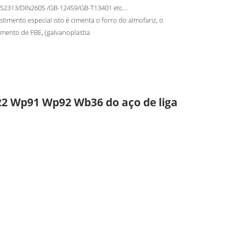
JIS2313/DIN2605 /GB-12459/GB-T13401 etc…
stimento especial isto é cimenta o forro do almofariz, o
imento de FBE, (galvanoplastia
2 Wp91 Wp92 Wb36 do aço de liga