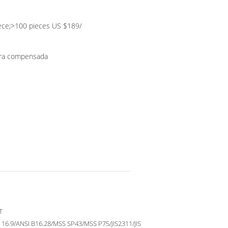
ece;>100 pieces US $189/
ira compensada
T
 16.9/ANSI B16.28/MSS SP43/MSS P75/JIS2311/JIS