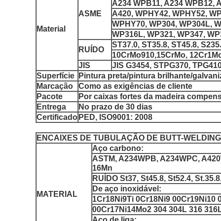
A234 WPB11, A234 WPB12, 
ASME
A420, WPHY42, WPHY52, W
WPHY70, WP304, WP304L, W
Material
WP316L, WP321, WP347, W
ST37.0, ST35.8, ST45.8, S23
RUÍDO
10CrMo910,15CrMo, 12Cr1M
JIS
JIS G3454, STPG370, TPG41
Superfície
Pintura preta/pintura brilhante/galvan
Marcação
Como as exigências de cliente
Pacote
Por caixas fortes da madeira compen
Entrega
No prazo de 30 dias
Certificado
PED, ISO9001: 2008
ENCAIXES DE TUBULAÇÃO DE BUTT-WELDING
Aço carbono:
ASTM, A234WPB, A234WPC, A420WP
16Mn
RUÍDO St37, St45.8, St52.4, St.35.8,
De aço inoxidável:
MATERIAL
1Cr18Ni9Ti 0Cr18Ni9 00Cr19Ni10
00Cr17Ni14Mo2 304 304L 316 316
Aço de liga: