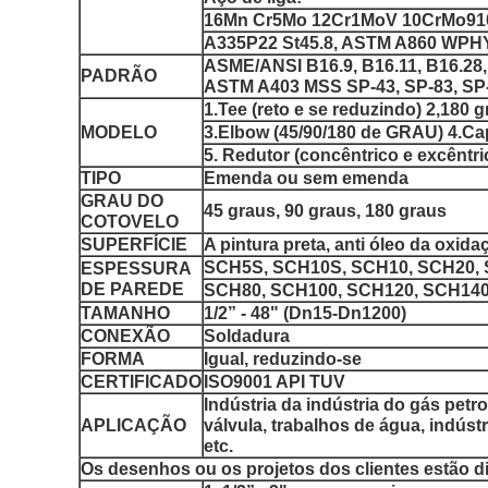
16Mn Cr5Mo 12Cr1MoV 10CrMo91
A335P22 St45.8, ASTM A860 WPHY
ASME/ANSI B16.9, B16.11, B16.28,
PADRÃO
ASTM A403 MSS SP-43, SP-83, SP
1.Tee (reto e se reduzindo) 2,180 
MODELO
3.Elbow (45/90/180 de GRAU) 4.Ca
5. Redutor (concêntrico e excêntri
TIPO
Emenda ou sem emenda
GRAU DO
45 graus, 90 graus, 180 graus
COTOVELO
SUPERFÍCIE
A pintura preta, anti óleo da oxi
SCH5S, SCH10S, SCH10, SCH20, 
ESPESSURA
DE PAREDE
SCH80, SCH100, SCH120, SCH140
TAMANHO
1/2” - 48" (Dn15-Dn1200)
CONEXÃO
Soldadura
FORMA
Igual, reduzindo-se
CERTIFICADO
ISO9001 API TUV
Indústria da indústria do gás petr
APLICAÇÃO
válvula, trabalhos de água, indúst
etc.
Os desenhos ou os projetos dos clientes estão d