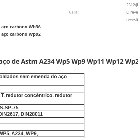
2312/
Cara::
O reve
revest
o aço carbono Wb36
,
o aço carbono Wp92
e aço de Astm A234 Wp5 Wp9 Wp11 Wp12 Wp2
soldados sem emenda do aço
 T, redutor concêntrico, redutor
SS-SP-75
DIN2617, DIN28011
WP5, A234, WP9,