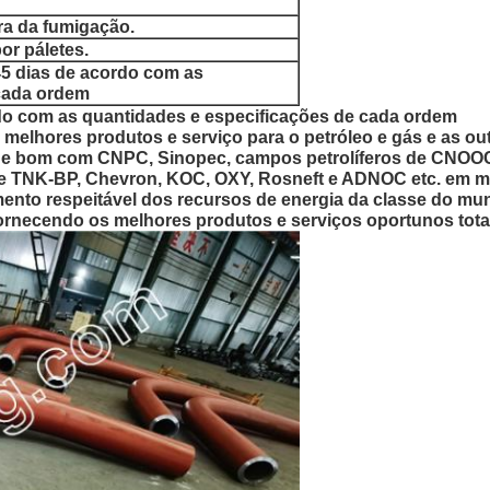
ra da fumigação.
or páletes.
45 dias de acordo com as
 cada ordem
rdo com as quantidades e especificações de cada ordem
 melhores produtos e serviço para o petróleo e gás e as o
 e bom com CNPC, Sinopec, campos petrolíferos de CNOOC
e TNK-BP, Chevron, KOC, OXY, Rosneft e ADNOC etc. em mer
ento respeitável dos recursos de energia da classe do m
necendo os melhores produtos e serviços oportunos totai