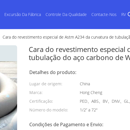
Excursão Da Fábrica
Controle Da Qualidade
Contacte-Nos
RV
Cara do revestimento especial de Astm A234 da curvatura de tubul
Cara do revestimento especial 
tubulação do aço carbono de
Detalhes do produto:
Lugar de origem:
China
Marca:
Hong Cheng
Certificação:
PED、ABS、BV、DNV、GL、
Número do modelo:
1/2” a 72"
Condições de Pagamento e Envio: