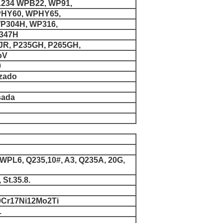
A234 WPB22, WP91,
PHY60, WPHY65,
P304H, WP316,
P347H
5JR, P235GH, P265GH,
oV
0
izado
sada
L6, Q235,10#, A3, Q235A, 20G,
 St.35.8.
 0Cr17Ni12Mo2Ti
L