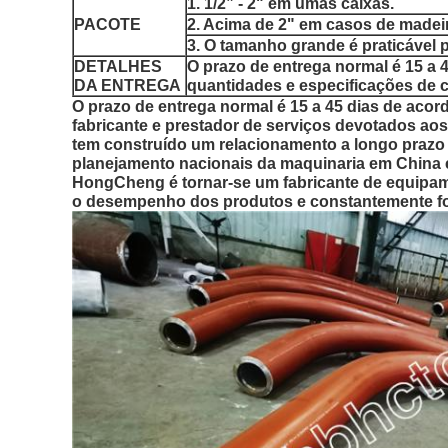
1. 1/2” - 2" em umas caixas.
PACOTE
2. Acima de 2" em casos de madei
3. O tamanho grande é praticável p
DETALHES
O prazo de entrega normal é 15 a 
DA ENTREGA
quantidades e especificações de
O prazo de entrega normal é 15 a 45 dias de aco
fabricante e prestador de serviços devotados aos
tem construído um relacionamento a longo prazo
planejamento nacionais da maquinaria em China 
HongCheng é tornar-se um fabricante de equipam
o desempenho dos produtos e constantemente for