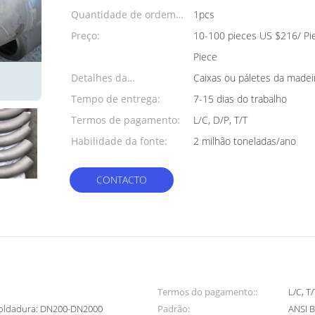
Quantidade de ordem
1pcs
mínima:
Preço:
10-100 pieces US $216/ Pi
Piece
Detalhes da
Caixas ou páletes da made
embalagem:
Tempo de entrega:
7-15 dias do trabalho
Termos de pagamento:
L/C, D/P, T/T
Habilidade da fonte:
2 milhão toneladas/ano
CONTACTO
Termos do pagamento::
L/C, T/
oldadura: DN200-DN2000
Padrão:
ANSI B