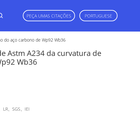
PEÇA UMAS CITAÇÕES
PORTUGUESE
ação do aço carbono de Wp92 Wb36
de Astm A234 da curvatura de
 Wp92 Wb36
LR、SGS、IEI