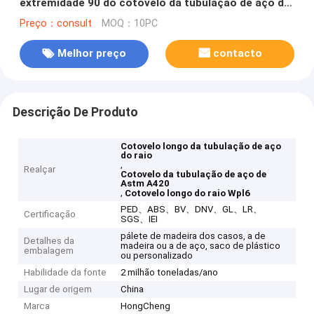
extremidade 90 do cotovelo da tubulação de aço do
raio
Preço：consult
MOQ：10PC
Melhor preço
contacto
Descrição De Produto
Cotovelo longo da tubulação de aço
do raio
,
Realçar
Cotovelo da tubulação de aço de
Astm A420
,
Cotovelo longo do raio Wpl6
PED、ABS、BV、DNV、GL、LR、
Certificação
SGS、IEI
pálete de madeira dos casos, a de
Detalhes da
madeira ou a de aço, saco de plástico
embalagem
ou personalizado
Habilidade da fonte
2 milhão toneladas/ano
Lugar de origem
China
Marca
HongCheng