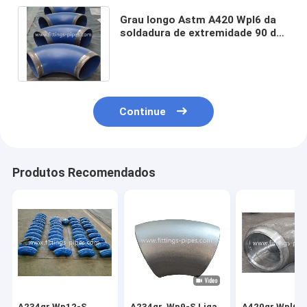
Grau longo Astm A420 Wpl6 da
soldadura de extremidade 90 do
cotovelo da tubulação de aço do
raio
Continue
Produtos Recomendados
A234gr Wp12-S
A234gr. Wp9-S Liga
A420gr Wpl6-